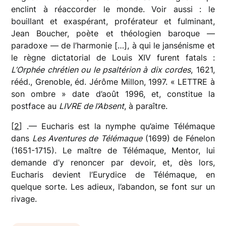
enclint à réaccorder le monde. Voir aussi : le
bouillant et exaspérant, proférateur et fulminant,
Jean Boucher, poète et théologien baroque —
paradoxe — de l’harmonie […], à qui le jansénisme et
le règne dictatorial de Louis XIV furent fatals :
L’Orphée chrétien ou le psaltérion à dix cordes
, 1621,
rééd., Grenoble, éd. Jérôme Millon, 1997. « LETTRE à
son ombre » date d’août 1996, et, constitue la
postface au
LIVRE de l’Absent
, à paraître.
[
2
] .— Eucharis est la nymphe qu’aime Télémaque
dans
Les Aventures de Télémaque
(1699) de Fénelon
(1651-1715). Le maître de Télémaque, Mentor, lui
demande d’y renoncer par devoir, et, dès lors,
Eucharis devient l’Eurydice de Télémaque, en
quelque sorte. Les adieux, l’abandon, se font sur un
rivage.