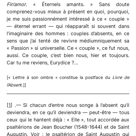
Fin’amor
. « Éternels amants. » Sans doute
comprenez-vous mieux à présent en quoi, pourquoi,
je me suis passionnément intéressé à ce « couple »
— éternel errant — qui réapparaît si souvent dans
l’imaginaire des hommes : couples d’absents, en ce
sens que j’ai tenté de revivre médiumniquement sa
« Passion » si universelle. Ce « couple », ce fut nous,
aussi. Ce couple, c’est bien nous, hier et toujours.
Car tu me reviens, Eurydice ?…
[« Lettre à son ombre » constitue la postface du
Livre de
l’Absen
t.]]
[
1
] .— Si chacun d’entre nous songe à l’absent qu’il
deviendra, en ce qu’il deviendra — peut-être — tous
ceux qui le hantent déjà : « Elle », tout accordée aux
psaltérions de Jean Boucher (1548-1644) et de Saint
Augustin. Voir : le psaltérion de Saint Augustin qui