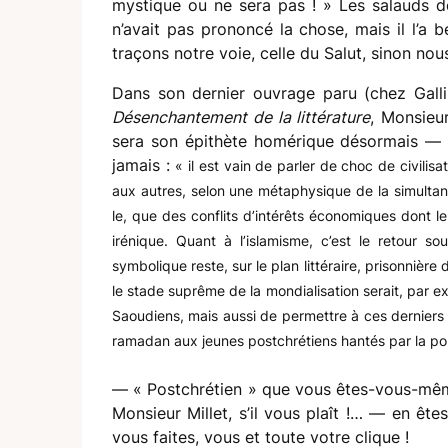
mystique ou ne sera pas ! » Les salauds de
n’avait pas prononcé la chose, mais il l’a b
traçons notre voie, celle du Salut, sinon nous
Dans son dernier ouvrage paru (chez Gallim
Désenchantement de la littérature
, Monsieur
sera son épithète homérique désormais — a
jamais :
« il est vain de parler de choc de civilisat
aux autres, selon une métaphysique de la simultané
le, que des conflits d’intérêts économiques dont le
irénique. Quant à l’islamisme, c’est le retour s
symbolique reste, sur le plan littéraire, prisonnière
le stade suprême de la mondialisation serait, par 
Saoudiens, mais aussi de permettre à ces derniers 
ramadan aux jeunes postchrétiens hantés par la po
— « Postchrétien » que vous êtes-vous-mêm
Monsieur Millet, s’il vous plaît !… — en êt
vous faites, vous et toute votre clique !