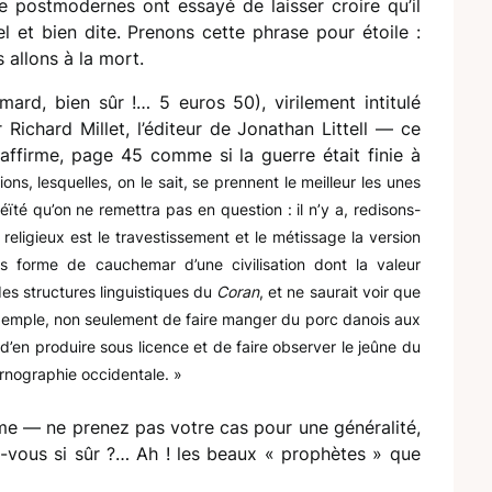
 postmodernes ont essayé de laisser croire qu’il
el et bien dite. Prenons cette phrase pour étoile :
 allons à la mort.
ard, bien sûr !… 5 euros 50), virilement intitulé
 Richard Millet, l’éditeur de Jonathan Littell — ce
ffirme, page 45 comme si la guerre était finie à
ions, lesquelles, on le sait, se prennent le meilleur les unes
ïté qu’on ne remettra pas en question : il n’y a, redisons-
 religieux est le travestissement et le métissage la version
ous forme de cauchemar d’une civilisation dont la valeur
 des structures linguistiques du
Coran
, et ne saurait voir que
exemple, non seulement de faire manger du porc danois aux
d’en produire sous licence et de faire observer le jeûne du
rnographie occidentale. »
e — ne prenez pas votre cas pour une généralité,
es-vous si sûr ?… Ah ! les beaux « prophètes » que