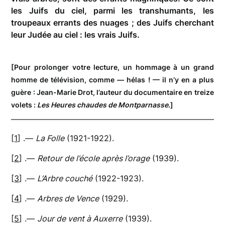
les Juifs du ciel, parmi les transhumants, les
troupeaux errants des nuages ; des Juifs cherchant
leur Judée au ciel : les vrais Juifs.
[Pour prolonger votre lecture, un hommage à un grand
homme de télévision, comme — hélas ! — il n’y en a plus
guère : Jean-Marie Drot, l’auteur du documentaire en treize
volets :
Les Heures chaudes de Montparnasse
.]
[
1
] .—
La Folle
(1921-1922).
[
2
] .—
Retour de l’école après l’orage
(1939).
[
3
] .—
L’Arbre couché
(1922-1923).
[
4
] .—
Arbres de Vence
(1929).
[
5
] .—
Jour de vent à Auxerre
(1939).