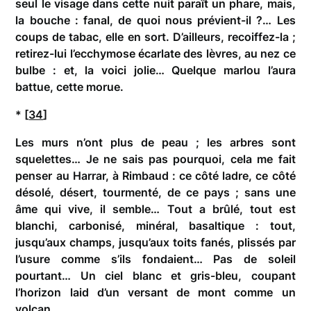
seul le visage dans cette nuit paraît un phare, mais,
la bouche : fanal, de quoi nous prévient-il ?… Les
coups de tabac, elle en sort. D’ailleurs, recoiffez-la ;
retirez-lui l’ecchymose écarlate des lèvres, au nez ce
bulbe : et, la voici jolie… Quelque marlou l’aura
battue, cette morue.
* [
34
]
Les murs n’ont plus de peau ; les arbres sont
squelettes… Je ne sais pas pourquoi, cela me fait
penser au Harrar, à Rimbaud : ce côté ladre, ce côté
désolé, désert, tourmenté, de ce pays ; sans une
âme qui vive, il semble… Tout a brûlé, tout est
blanchi, carbonisé, minéral, basaltique : tout,
jusqu’aux champs, jusqu’aux toits fanés, plissés par
l’usure comme s’ils fondaient… Pas de soleil
pourtant… Un ciel blanc et gris-bleu, coupant
l’horizon laid d’un versant de mont comme un
volcan.