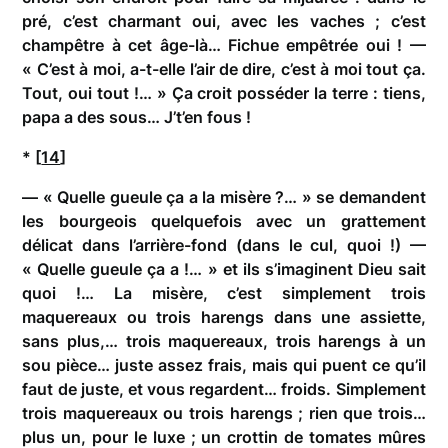
pré, c’est charmant oui, avec les vaches ; c’est
champêtre à cet âge-là… Fichue empêtrée oui ! —
« C’est à moi, a-t-elle l’air de dire, c’est à moi tout ça.
Tout, oui tout !… » Ça croit posséder la terre : tiens,
papa a des sous… J’t’en fous !
* [
14
]
— « Quelle gueule ça a la misère ?… » se demandent
les bourgeois quelquefois avec un grattement
délicat dans l’arrière-fond (dans le cul, quoi !) —
« Quelle gueule ça a !… » et ils s’imaginent Dieu sait
quoi !… La misère, c’est simplement trois
maquereaux ou trois harengs dans une assiette,
sans plus,… trois maquereaux, trois harengs à un
sou pièce… juste assez frais, mais qui puent ce qu’il
faut de juste, et vous regardent… froids. Simplement
trois maquereaux ou trois harengs ; rien que trois…
plus un, pour le luxe ; un crottin de tomates mûres