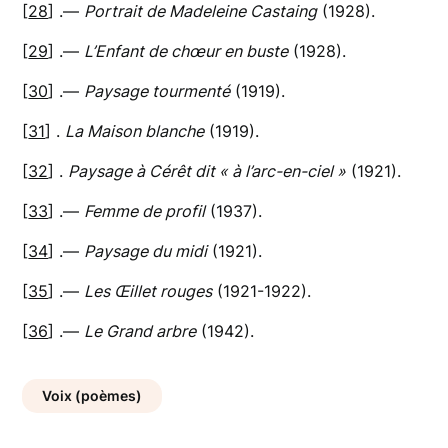
[
28
] .—
Portrait de Madeleine Castaing
(1928).
[
29
] .—
L’Enfant de chœur en buste
(1928).
[
30
] .—
Paysage tourmenté
(1919).
[
31
] .
La Maison blanche
(1919).
[
32
] .
Paysage à Cérêt dit « à l’arc-en-ciel »
(1921).
[
33
] .—
Femme de profil
(1937).
[
34
] .—
Paysage du midi
(1921).
[
35
] .—
Les Œillet rouges
(1921-1922).
[
36
] .—
Le Grand arbre
(1942).
Voix (poèmes)