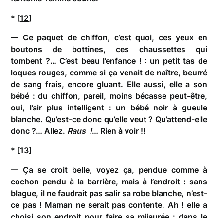
* [
12
]
— Ce paquet de chiffon, c’est quoi, ces yeux en
boutons de bottines, ces chaussettes qui
tombent ?… C’est beau l’enfance ! : un petit tas de
loques rouges, comme si ça venait de naître, beurré
de sang frais, encore gluant. Elle aussi, elle a son
bébé : du chiffon, pareil, moins bécasse peut-être,
oui, l’air plus intelligent : un bébé noir à gueule
blanche. Qu’est-ce donc qu’elle veut ? Qu’attend-elle
donc ?… Allez.
Raus
!
… Rien à voir !!
* [
13
]
— Ça se croit belle, voyez ça, pendue comme à
cochon-pendu à la barrière, mais à l’endroit : sans
blague, il ne faudrait pas salir sa robe blanche, n’est-
ce pas ! Maman ne serait pas contente. Ah ! elle a
choisi son endroit pour faire sa mijaurée : dans le