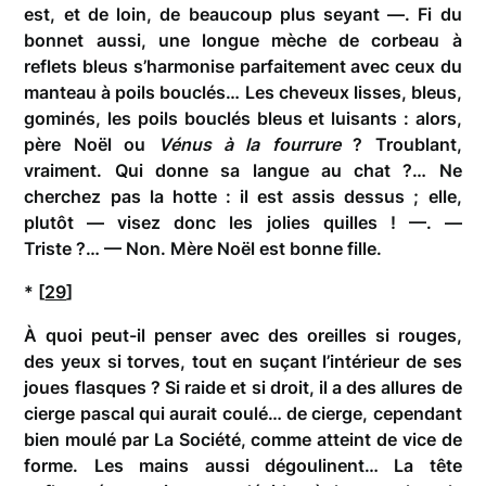
est, et de loin, de beaucoup plus seyant —. Fi du
bonnet aussi, une longue mèche de corbeau à
reflets bleus s’harmonise parfaitement avec ceux du
manteau à poils bouclés… Les cheveux lisses, bleus,
gominés, les poils bouclés bleus et luisants : alors,
père Noël ou
Vénus à la fourrure
? Troublant,
vraiment. Qui donne sa langue au chat ?… Ne
cherchez pas la hotte : il est assis dessus ; elle,
plutôt — visez donc les jolies quilles ! —. —
Triste ?… — Non. Mère Noël est bonne fille.
* [
29
]
À quoi peut-il penser avec des oreilles si rouges,
des yeux si torves, tout en suçant l’intérieur de ses
joues flasques ? Si raide et si droit, il a des allures de
cierge pascal qui aurait coulé… de cierge, cependant
bien moulé par La Société, comme atteint de vice de
forme. Les mains aussi dégoulinent… La tête