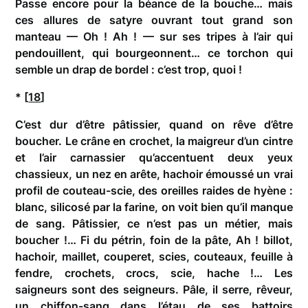
Passe encore pour la béance de la bouche… mais
ces allures de satyre ouvrant tout grand son
manteau — Oh ! Ah ! — sur ses tripes à l’air qui
pendouillent, qui bourgeonnent… ce torchon qui
semble un drap de bordel : c’est trop, quoi !
* [
18
]
C’est dur d’être pâtissier, quand on rêve d’être
boucher. Le crâne en crochet, la maigreur d’un cintre
et l’air carnassier qu’accentuent deux yeux
chassieux, un nez en arête, hachoir émoussé un vrai
profil de couteau-scie, des oreilles raides de hyène :
blanc, silicosé par la farine, on voit bien qu’il manque
de sang. Pâtissier, ce n’est pas un métier, mais
boucher !… Fi du pétrin, foin de la pâte, Ah ! billot,
hachoir, maillet, couperet, scies, couteaux, feuille à
fendre, crochets, crocs, scie, hache !… Les
saigneurs sont des seigneurs. Pâle, il serre, rêveur,
un chiffon-sang dans l’étau de ses battoirs