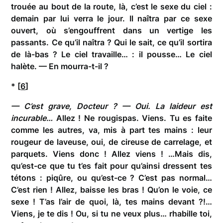
trouée au bout de la route, là, c’est le sexe du ciel :
demain par lui verra le jour. Il naîtra par ce sexe
ouvert, où s’engouffrent dans un vertige les
passants. Ce qu’il naîtra ? Qui le sait, ce qu’il sortira
de là-bas ? Le ciel travaille… : il pousse… Le ciel
halète. — En mourra-t-il ?
* [
6
]
— C’est grave, Docteur ? — Oui. La laideur est
incurable…
Allez ! Ne rougispas. Viens. Tu es faite
comme les autres, va, mis à part tes mains : leur
rougeur de laveuse, oui, de cireuse de carrelage, et
parquets. Viens donc ! Allez viens ! …Mais dis,
qu’est-ce que tu t’es fait pour qu’ainsi dressent tes
tétons : piqûre, ou qu’est-ce ? C’est pas normal…
C’est rien ! Allez, baisse les bras ! Qu’on le voie, ce
sexe ! T’as l’air de quoi, là, tes mains devant ?!…
Viens, je te dis ! Ou, si tu ne veux plus… rhabille toi,