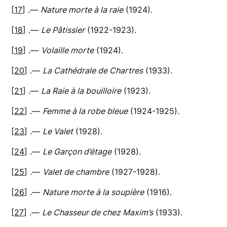
[
17
] .—
Nature morte à la raie
(1924).
[
18
] .—
Le Pâtissier
(1922-1923).
[
19
] .—
Volaille morte
(1924).
[
20
] .—
La Cathédrale de Chartres
(1933).
[
21
] .—
La Raie à la bouilloire
(1923).
[
22
] .—
Femme à la robe bleue
(1924-1925).
[
23
] .—
Le Valet
(1928).
[
24
] .—
Le Garçon d’étage
(1928).
[
25
] .—
Valet de chambre
(1927-1928).
[
26
] .—
Nature morte à la soupière
(1916).
[
27
] .—
Le Chasseur de chez Maxim’s
(1933).