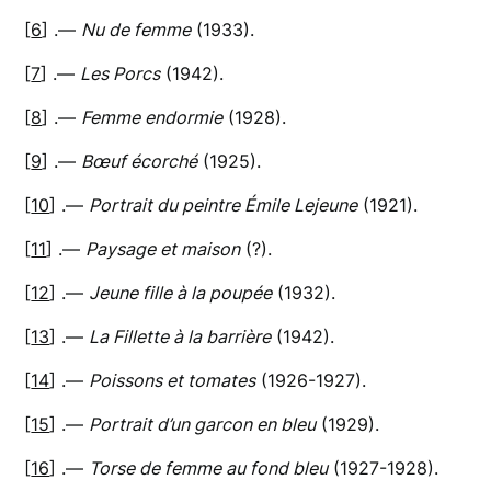
[
6
] .—
Nu de femme
(1933).
[
7
] .—
Les Porcs
(1942).
[
8
] .—
Femme endormie
(1928).
[
9
] .—
Bœuf écorché
(1925).
[
10
] .—
Portrait du peintre Émile Lejeune
(1921).
[
11
] .—
Paysage et maison
(?).
[
12
] .—
Jeune fille à la poupée
(1932).
[
13
] .—
La Fillette à la barrière
(1942).
[
14
] .—
Poissons et tomates
(1926-1927).
[
15
] .—
Portrait d’un garcon en bleu
(1929).
[
16
] .—
Torse de femme au fond bleu
(1927-1928).