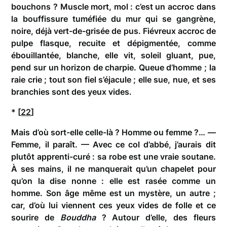
bouchons ? Muscle mort, mol : c’est un accroc dans
la bouffissure tuméfiée du mur qui se gangrène,
noire, déjà vert-de-grisée de pus. Fiévreux accroc de
pulpe flasque, recuite et dépigmentée, comme
ébouillantée, blanche, elle vit, soleil gluant, pue,
pend sur un horizon de charpie. Queue d’homme ; la
raie crie ; tout son fiel s’éjacule ; elle sue, nue, et ses
branchies sont des yeux vides.
* [
22
]
Mais d’où sort-elle celle-là ? Homme ou femme ?… —
Femme, il paraît. — Avec ce col d’abbé, j’aurais dit
plutôt apprenti-curé : sa robe est une vraie soutane.
À ses mains, il ne manquerait qu’un chapelet pour
qu’on la dise nonne : elle est rasée comme un
homme. Son âge même est un mystère, un autre ;
car, d’où lui viennent ces yeux vides de folle et ce
sourire de
Bouddha
? Autour d’elle, des fleurs