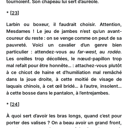
tournoient. Son chapeau lui sert d’auréole.
* [
23
]
Larbin ou boxeur, il faudrait choisir. Attention,
Mesdames ! Le jeu de jambes n’est qu’un avant-
coureur du reste : on se venge comme on peut de sa
pauvreté. Voici un cavalier d’un genre bien
particulier : attendez-vous au
far-west
, au
rodéo
.
Les oreilles trop décollées, le nœud-papillon trop
mal refait pour être honnête… : attachez-vous plutôt
à ce chicot de haine et d’humiliation mal remâché
dans la joue droite, à cette moitié de visage de
laquais chinois, à cet œil bridé… à l’autre, insolent…
à cette bosse dans le pantalon, à l’entrejambes.
* [
24
]
À quoi sert d’avoir les bras longs, quand c’est pour
porter des valises ? On a beau avoir un grand front,