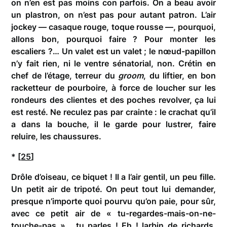
on n’en est pas moins con parfois. On a beau avoir
un plastron, on n’est pas pour autant patron. L’air
jockey — casaque rouge, toque rousse —, pourquoi,
allons bon, pourquoi faire ? Pour monter les
escaliers ?… Un valet est un valet ; le nœud-papillon
n’y fait rien, ni le ventre sénatorial, non. Crétin en
chef de l’étage, terreur du
groom
, du liftier, en bon
racketteur de pourboire, à force de loucher sur les
rondeurs des clientes et des poches revolver, ça lui
est resté. Ne reculez pas par crainte : le crachat qu’il
a dans la bouche, il le garde pour lustrer, faire
reluire, les chaussures.
* [
25
]
Drôle d’oiseau, ce biquet ! Il a l’air gentil, un peu fille.
Un petit air de tripoté. On peut tout lui demander,
presque n’importe quoi pourvu qu’on paie, pour sûr,
avec ce petit air de « tu-regardes-mais-on-ne-
touche-pas »… tu parles ! Eh ! larbin de richards,