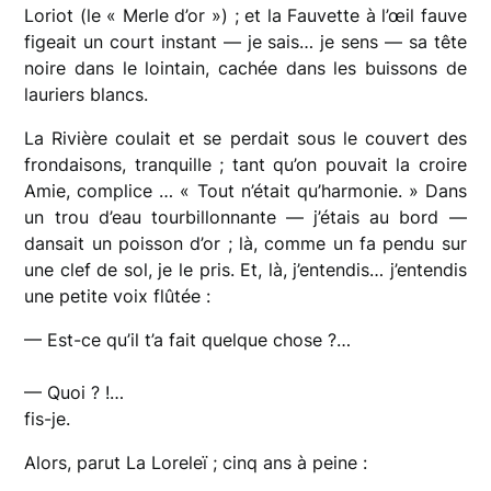
Loriot (le « Merle d’or ») ; et la Fauvette à l’œil fauve
figeait un court instant — je sais… je sens — sa tête
noire dans le lointain, cachée dans les buissons de
lauriers blancs.
La Rivière coulait et se perdait sous le couvert des
frondaisons, tranquille ; tant qu’on pouvait la croire
Amie, complice … « Tout n’était qu’harmonie. » Dans
un trou d’eau tourbillonnante — j’étais au bord —
dansait un poisson d’or ; là, comme un fa pendu sur
une clef de sol, je le pris. Et, là, j’entendis… j’entendis
une petite voix flûtée :
— Est-ce qu’il t’a fait quelque chose ?…
— Quoi ? !…
fis-je.
Alors, parut La Loreleï ; cinq ans à peine :