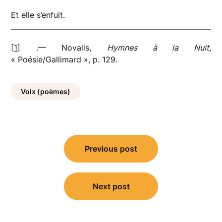
Et elle s’enfuit.
[
1
] .— Novalis,
Hymnes à la Nuit
,
« Poésie/Gallimard », p. 129.
Voix (poèmes)
Navigation
Previous post
de
l’article
Next post