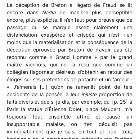
La déception de Breton à l’égard de Freud se lit
encore dans
Nadja
de manière plus perceptible
encore, plus explicite. Il n’en faut pour preuve que ce
passage où se marque assez clairement une
distanciation exaspérée et crispée qui n’est rien
moins que la matérialisation et la conséquence de la
déception éprouvée par Breton de n’avoir pas été
reconnu comme « Grand Homme » par le grand
maître viennois, qui ne l’a reçu que comme un
collégien flagorneur désireux d’obtenir en retour des
éloges sur ses prétentions de potache et un farceur :
« J’aimerais […] qu’on ne ramenât point de tels
accidents de la pensée, à leur
injuste
proportion de
faits divers et que si je dis, par exemple, qu’ [p. 25] à
Paris la statue d’Étienne Dolet, place Maubert, m’a
toujours tout ensemble attiré et causé un
insupportable malaise, on n’en déduisît pas
immédiatement que je suis, en tout et pour tout,
justiciable de la psychanalyse, méthode que j’estime