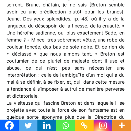
serrent. Brune, châtain, je ne sais [Breton semble
avoir eu une prédilection plutôt pour les brunes].
Jeune. Des yeux splendides, [p. 48] où il y a de la
langueur, du désespoir, de la finesse, de la cruauté. »
Une héroïne sadienne, ou, plus exactement Sade, en
femme ? « Mince, très sobrement vêtue, une robe de
couleur foncée, des bas de soie noire. Et ce rien de
« déclassé » que nous aimons tant. » Breton est
coutumier de ce pluriel de majesté dont il use et
abuse, ce qui n’est pas sans nécessiter une
interprétation : celle de l’ambiguïté d’un moi qui a du
mal à se définir, à se fixer, et, qui, dans cette mesure
a tendance à s’imposer à autrui de manière perverse
et dictatoriale.
La visiteuse qui fascine Breton et dans laquelle il se
projette avec toute la force de son fantasme est en
quelque sorte éponyme plus que la Directrice du
titre de la pièce. « On ne dit pas ce qu’elle vient faire,
elle s’excuse d’avoir été retenue. Sa grande froideur