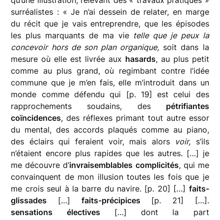
surréalistes : « Je n’ai dessein de relater, en marge
du récit que je vais entreprendre, que les épisodes
les plus marquants de ma vie
telle que je peux la
concevoir hors de son plan organique,
soit dans la
mesure où elle est livrée aux
hasards
, au plus petit
comme au plus grand, où regimbant contre l’idée
commune que je m’en fais, elle m’introduit dans un
monde comme défendu qui [p. 19] est celui des
rapprochements soudains, des
pétrifiantes
coïncidences
, des réflexes primant tout autre essor
du mental, des accords plaqués comme au piano,
des éclairs qui feraient voir, mais alors
voir,
s’ils
n’étaient encore plus rapides que les autres. […] je
me découvre d’
invraisemblables complicités
, qui me
convainquent de mon illusion toutes les fois que je
me crois seul à la barre du navire. [p. 20] […]
faits-
glissades
[…]
faits-précipices
[p. 21] […].
sensations électives
[…] dont la part