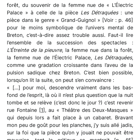
forêt, du souvenir de la femme nue de « L’Électric
Palace » à celle de la pièce
Les Détraquées
: une
pièce dans le genre « Grand-Guignol » [Voir : p. 46]
pour le moins symbolique de l’univers mental de
Breton, c’est-à-dire assez trouble aussi. Faut-il lire
l’ensemble de la succession des spectacles :
L’Étreinte de la pieuvre
, la femme nue dans la forêt,
la femme nue de l’Électric Palace,
Les Détraquées
,
comme une gradation croissante dans l’aveu de la
pulsion sadique chez Breton. C’est bien possible,
lorsqu’on lit la suite, on peut s’en convaincre :
« […] pour moi, descendre vraiment dans les bas-
fond de l’esprit, là où il n’est plus question que la nuit
tombe et se relève (c’est donc le jour ?) c’est revenir
rue Fontaine [
1
], au « Théâtre des Deux-Masques »
qui depuis lors a fait place à un cabaret. Bravant
mon peu de goût pour les planches, j’y suis allé jadis,
sur la foi que la pièce qu’on y jouait ne pouvait être
mauvaise, tant la critique se montrait [p. 45]