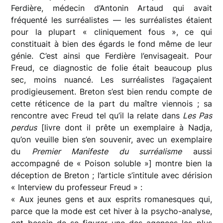
Ferdière, médecin d’Antonin Artaud qui avait
fréquenté les surréalistes — les surréalistes étaient
pour la plupart « cliniquement fous », ce qui
constituait à bien des égards le fond même de leur
génie. C’est ainsi que Ferdière l’envisageait. Pour
Freud, ce diagnostic de folie était beaucoup plus
sec, moins nuancé. Les surréalistes l’agaçaient
prodigieusement. Breton s’est bien rendu compte de
cette réticence de la part du maître viennois ; sa
rencontre avec Freud tel qu’il la relate dans
Les Pas
perdus
[livre dont il prête un exemplaire à Nadja,
qu’on veuille bien s’en souvenir, avec un exemplaire
du
Premier Manifeste du surréalisme
aussi
accompagné de « Poison soluble »] montre bien la
déception de Breton ; l’article s’intitule avec dérision
« Interview du professeur Freud » :
« Aux jeunes gens et aux esprits romanesques qui,
parce que la mode est cet hiver à la psycho-analyse,
ont besoin de se figurer une des agences les plus