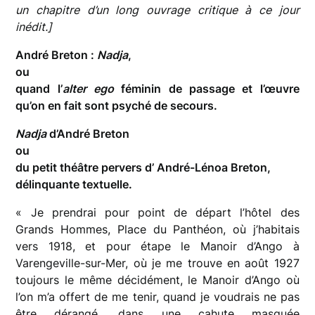
un chapitre d’un long ouvrage critique à ce jour
inédit.]
André Breton :
Nadja
,
ou
quand l’
alter ego
féminin de passage et l’œuvre
qu’on en fait sont psyché de secours.
Nadja
d’André Breton
ou
du petit théâtre pervers d’ André-Lénoa Breton,
délinquante textuelle.
« Je prendrai pour point de départ l’hôtel des
Grands Hommes, Place du Panthéon, où j’habitais
vers 1918, et pour étape le Manoir d’Ango à
Varengeville-sur-Mer, où je me trouve en août 1927
toujours le même décidément, le Manoir d’Ango où
l’on m’a offert de me tenir, quand je voudrais ne pas
être dérangé, dans une cahute masquée