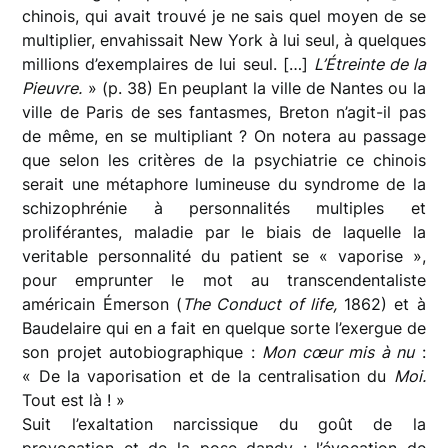
chinois, qui avait trouvé je ne sais quel moyen de se
multiplier, envahissait New York à lui seul, à quelques
millions d’exemplaires de lui seul. […]
L’Étreinte de la
Pieuvre.
» (p. 38) En peuplant la ville de Nantes ou la
ville de Paris de ses fantasmes, Breton n’agit-il pas
de même, en se multipliant ? On notera au passage
que selon les critères de la psychiatrie ce chinois
serait une métaphore lumineuse du syndrome de la
schizophrénie à personnalités multiples et
proliférantes, maladie par le biais de laquelle la
veritable personnalité du patient se « vaporise »,
pour emprunter le mot au transcendentaliste
américain Émerson (
The Conduct of life,
1862) et à
Baudelaire qui en a fait en quelque sorte l’exergue de
son projet autobiographique :
Mon cœur mis à nu
:
« De la vaporisation et de la centralisation du
Moi.
Tout est là ! »
Suit l’exaltation narcissique du goût de la
provocation et de la pose dandy : l’évocation de