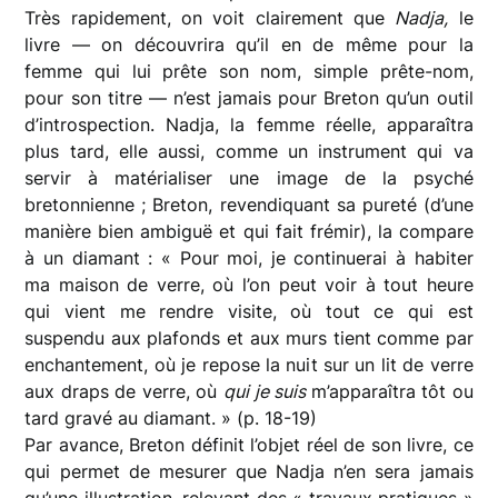
Très rapidement, on voit clairement que
Nadja,
le
livre — on découvrira qu’il en de même pour la
femme qui lui prête son nom, simple prête-nom,
pour son titre — n’est jamais pour Breton qu’un outil
d’introspection. Nadja, la femme réelle, apparaîtra
plus tard, elle aussi, comme un instrument qui va
servir à matérialiser une image de la psyché
bretonnienne ; Breton, revendiquant sa pureté (d’une
manière bien ambiguë et qui fait frémir), la compare
à un diamant : « Pour moi, je continuerai à habiter
ma maison de verre, où l’on peut voir à tout heure
qui vient me rendre visite, où tout ce qui est
suspendu aux plafonds et aux murs tient comme par
enchantement, où je repose la nuit sur un lit de verre
aux draps de verre, où
qui je suis
m’apparaîtra tôt ou
tard gravé au diamant. » (p. 18-19)
Par avance, Breton définit l’objet réel de son livre, ce
qui permet de mesurer que Nadja n’en sera jamais
qu’une illustration, relevant des « travaux pratiques »