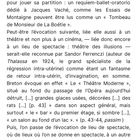
pour jouer sa partition : un requiem-ballet-oratorio
dédié à Jacques Vaché, comme les Essais de
Montaigne peuvent être lus comme un « Tombeau
de Monsieur de La Boétie ».
Peut-être l’évocation suivante, liée elle aussi à un
théâtre et non plus à un cinéma, — liée donc encore
à un lieu de spectacle : théâtre des illusions —
serait-elle reconnue par Sandor Ferrenczi (auteur de
Thalassa
en 1924, le grand spécialiste de la
régression intra-utérine) comme étant un fantasme
de retour intra-utérin, d’invagination, en somme.
Breton évoque en effet « Le « Théâtre Moderne »,
situé au fond du passage de l’Opéra aujourd’hui
détruit, […] grandes glaces usées, décorées […] des
rats […] [p. 43] » dans son aspect général, mais
surtout « le « bar » du premier étage, si sombre […],
« un salon au fond d’un lac ». » (p. 43-44,
passim
)
Puis, l’on passe de l’évocation de lieu de spectacle,
où de lieux où l’on se donne en spectacle, à un autre