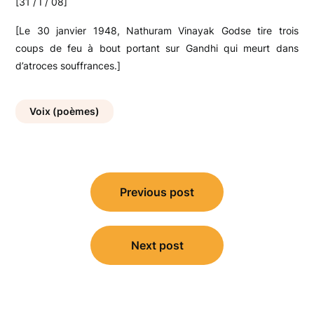
[31 / I / 08]
[Le 30 janvier 1948, Nathuram Vinayak Godse tire trois
coups de feu à bout portant sur Gandhi qui meurt dans
d’atroces souffrances.]
Voix (poèmes)
Navigation
Previous post
de
l’article
Next post