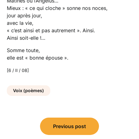
Mâtines ou l’Angélus…
Mieux : « ce qui cloche » sonne nos noces,
jour après jour,
avec la vie,
« c’est ainsi et pas autrement ». Ainsi.
Ainsi soit-elle !…
Somme toute,
elle est « bonne épouse ».
[6 / II / 08]
Voix (poèmes)
Navigation
Previous post
de
l’article