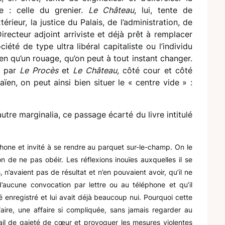
ure : celle du grenier.
Le Château
, lui, tente de
térieur, la justice du Palais, de l’administration, de
irecteur adjoint arriviste et déjà prêt à remplacer
é de type ultra libéral capitaliste ou l’individu
rien qu’un rouage, qu’on peut à tout instant changer.
é par
Le Procès
et
Le Château,
côté cour et côté
aïen, on peut ainsi bien situer le « centre vide » :
autre marginalia, ce passage écarté du livre intitulé
éphone et invité à se rendre au parquet sur-le-champ. On le
 de ne pas obéir. Les réflexions inouïes auxquelles il se
es, n’avaient pas de résultat et n’en pouvaient avoir, qu’il ne
 d’aucune convocation par lettre ou au téléphone et qu’il
té enregistré et lui avait déjà beaucoup nui. Pourquoi cette
faire, une affaire si compliquée, sans jamais regarder au
vail de gaieté de cœur et provoquer les mesures violentes