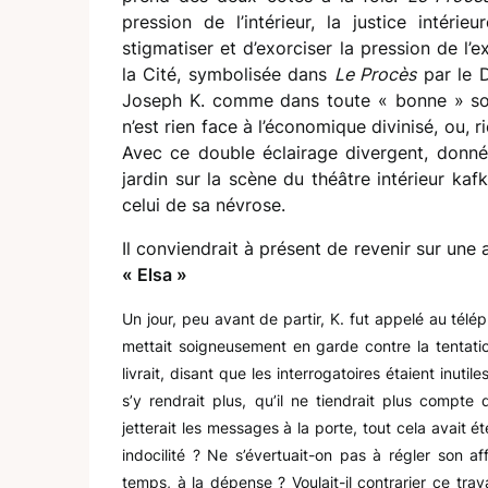
pression de l’intérieur, la justice intérie
stigmatiser et d’exorciser la pression de l’ex
la Cité, symbolisée dans
Le Procès
par le D
Joseph K. comme dans toute « bonne » sociét
n’est rien face à l’économique divinisé, ou, 
Avec ce double éclairage divergent, donn
jardin sur la scène du théâtre intérieur kafk
celui de sa névrose.
Il conviendrait à présent de revenir sur une 
« Elsa »
Un jour, peu avant de partir, K. fut appelé au tél
mettait soigneusement en garde contre la tentation
livrait, disant que les interrogatoires étaient inutil
s’y rendrait plus, qu’il ne tiendrait plus compte
jetterait les messages à la porte, tout cela avait é
indocilité ? Ne s’évertuait-on pas à régler son af
temps, à la dépense ? Voulait-il contrarier ce tra