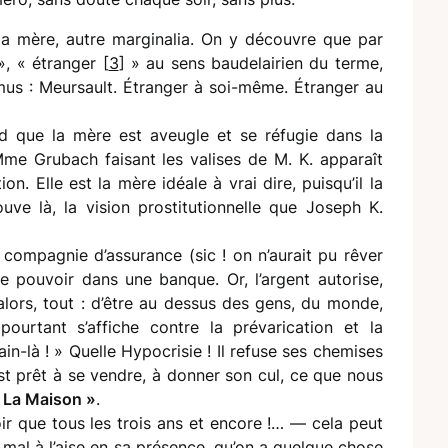
la mère, autre marginalia. On y découvre que par
», « étranger [
3
] » au sens baudelairien du terme,
us : Meursault. Étranger à soi-même. Étranger au
d que la mère est aveugle et se réfugie dans la
Mme Grubach faisant les valises de M. K. apparaît
. Elle est la mère idéale à vrai dire, puisqu’il la
rouve là, la vision prostitutionnelle que Joseph K.
compagnie d’assurance (sic ! on n’aurait pu rêver
 de pouvoir dans une banque. Or, l’argent autorise,
lors, tout : d’être au dessus des gens, du monde,
urtant s’affiche contre la prévarication et la
in-là ! » Quelle Hypocrisie ! Il refuse ses chemises
l est prêt à se vendre, à donner son cul, ce que nous
 La Maison »
.
ir que tous les trois ans et encore !… — cela peut
t mal à l’aise en sa présence, qu’on a quelque chose