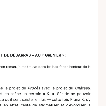
ET DE DÉBARRAS » AU « GRENIER » :
 mon roman, je me trouve dans les bas-fonds honteux de la
me le projet du
Procès
avec le projet du
Château,
ent en scène un certain
« K. »
. Sûr de ne pouvoir
e qu’il sent exister en lui, — cette fois Franz K. s’y
s
, en effet, tente de stigmatiser et d’exorciser la