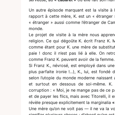
Un autre épisode marquant est la visite à 
rapport à cette mère, K. est un « étranger 
« étranger » aussi comme l’étranger de Cam
monde.
Le projet de visite à la mère nous appren
religion. Ce qui dégoûte K. écrit Franz K. 
comme étant pour K. une mère de substitution
paie ! donc il n’est pas lié à elle. On ret
comme Franz K. peuvent avoir de la femme.
Si Franz K., névrosé, est employé dans une 
plus parfaite ironie !…), K., lui, est fondé
selon l’utopie du monde moderne naissant a
et surtout en dessous de soi-même. K. po
corruption : « Moi, je ne mange pas de ce pa
et de payer les flics, mais avec Titorelli, i
révèle presque explicitement la marginalia
«
Une mère qu’on ne voit pas — il ne va la vo
signifier plusieurs choses : d’abord qu’on es