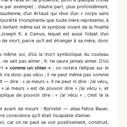
e par exemple) ; d’autre part, plus profondément,
taudienne, d’un Artaud qui rêve d’un « corps sans
corporéïté triomphante que toute mère représente, à
 l’enfant même est le symbole vivant de la finalité
oseph K. à Camus, lequel est aussi l’objet d’un
e de mort, parce qu’il est étranger à sa mère, donc
s même soi, d’où la mort symbolique du couteau
. ne sait pas aimer ; K. ne saura jamais aimer. D’où
urt
« comme un chien »
; on notera l’ellipse sur le
é, il n’a donc pas vécu ; il ne peut même pas comme
dire : « je meurs ». Il ne peut ni dire : j’ai vécu,
 « je meurs » est de pouvoir dire « j’ai vécu », et
lique de pouvoir dire : « j’ai vécu » ; c’est là la
ment avant de mourir : Bürnster —
alias
Felice Bauer,
dre conscience qu’il était incapable d’aimer.
soi, car on ne peut se voir positivement, construit,