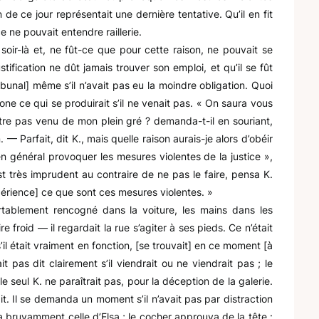
 de ce jour représentait une dernière tentative. Qu’il en fit
ce ne pouvait entendre raillerie.
e soir-là et, ne fût-ce que pour cette raison, ne pouvait se
ustification ne dût jamais trouver son emploi, et qu’il se fût
unal] même s’il n’avait pas eu la moindre obligation. Quoi
hone ce qui se produirait s’il ne venait pas. « On saura vous
n’être pas venu de mon plein gré ? demanda-t-il en souriant,
. — Parfait, dit K., mais quelle raison aurais-je alors d’obéir
n général provoquer les mesures violentes de la justice »,
l est très imprudent au contraire de ne pas le faire, pensa K.
expérience] ce que sont ces mesures violentes. »
ortablement rencogné dans la voiture, les mains dans les
froid — il regardait la rue s’agiter à ses pieds. Ce n’était
 s’il était vraiment en fonction, [se trouvait] en ce moment [à
it pas dit clairement s’il viendrait ou ne viendrait pas ; le
le seul K. ne paraîtrait pas, pour la déception de la galerie.
lait. Il se demanda un moment s’il n’avait pas par distraction
ça bruyamment celle d’Elsa ; le cocher approuva de la tête :