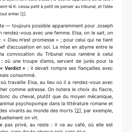
ment-là K. cessa petit à petit de penser au tribunal, et l’idée
out entier [
1
].
ante — toujours possible apparemment pour Joseph
n rendez-vous avec une femme. Elsa, on le sait, on
 : « Dieu m’est promesse » ; pour celui qui ne tient
ef d’accusation en soi. La mise en abyme entre le
a convocation du Tribunal nous ramène à celui
: où une troupe d’amis, servant de jurés pour la
« Verdict »
: il devait rompre ses fiançailles avec
jamais consommé.
où travaille Elsa, au lieu où il a rendez-vous avec
ocher comme adresse. On notera le choix du fiacre,
 donc du cheval, plutôt que du moyen mécanique,
 animal psychopompe dans la littérature romane et
 des vivants au monde des morts [
2
], par exemple,
tuellement on vit.
pas privé, au reste : il va au café, où elle est
méro, sans doute chaque soir, sans plus.