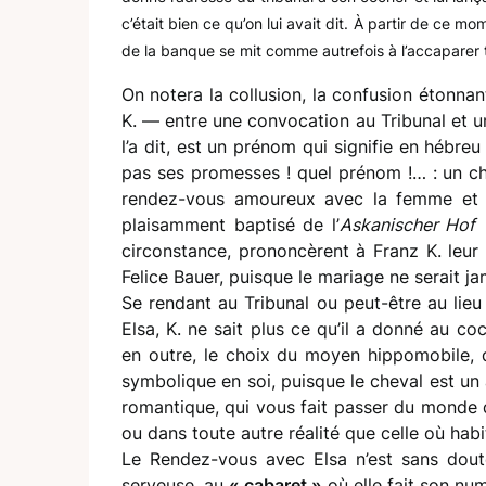
c’était bien ce qu’on lui avait dit. À partir de ce mo
de la banque se mit comme autrefois à l’accaparer t
On notera la collusion, la confusion étonn
K. — entre une convocation au Tribunal et u
l’a dit, est un prénom qui signifie en hébreu
pas ses promesses ! quel prénom !… : un ch
rendez-vous amoureux avec la femme et l
plaisamment baptisé de l’
Askanischer Hof
circonstance, prononcèrent à Franz K. leur
Felice Bauer, puisque le mariage ne serait 
Se rendant au Tribunal ou peut-être au lieu 
Elsa, K. ne sait plus ce qu’il a donné au c
en outre, le choix du moyen hippomobile,
symbolique en soi, puisque le cheval est un
romantique, qui vous fait passer du monde
ou dans toute autre réalité que celle où habi
Le Rendez-vous avec Elsa n’est sans doute 
serveuse, au
« cabaret »
où elle fait son nu