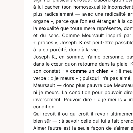
à lui cacher (son homosexualité inconscient
plus radicalement — avec une radicalité ar
organe », parce que l’on est étranger à la 
la sexualité que toute mère représente, dont
et du sens. Comme Meursault inspiré par J
« procès », Joseph .K est peut-être passibl
à la corporéité, donc à la vie.
Joseph K., en somme, n’aime personne, pa
dans le cœur qu’on retourne dans la plaie. K
son constat :
« comme un chien »
; il me
verbe : « je meurs » ; puisqu’il n’a pas aim
Meursault — donc plus pauvre que Meursault — 
ni je meurs. La condition pour pouvoir dire
inversement. Pouvoir dire : « je meurs » imp
condition.
Qui revoit-il ou qui croit-il revoir ultime
bien sûr — : à savoir celle qui lui a fait pren
Aimer l’autre est la seule façon de s’aimer 