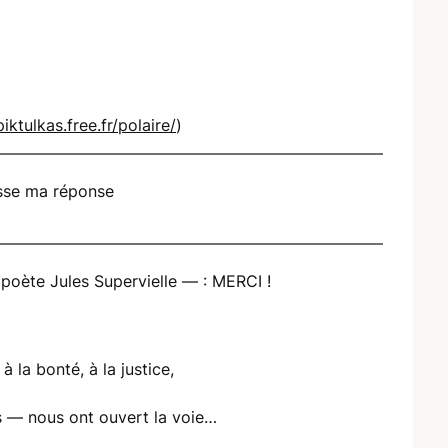
piktulkas.free.fr/polaire/
)
esse ma réponse
poète Jules Supervielle — : MERCI !
à la bonté, à la justice,
s — nous ont ouvert la voie…