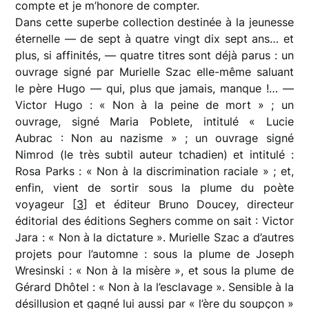
compte et je m’honore de compter.
Dans cette superbe collection destinée à la jeunesse
éternelle — de sept à quatre vingt dix sept ans… et
plus, si affinités, — quatre titres sont déjà parus : un
ouvrage signé par Murielle Szac elle-même saluant
le père Hugo — qui, plus que jamais, manque !… —
Victor Hugo : « Non à la peine de mort » ; un
ouvrage, signé Maria Poblete, intitulé « Lucie
Aubrac : Non au nazisme » ; un ouvrage signé
Nimrod (le très subtil auteur tchadien) et intitulé :
Rosa Parks : « Non à la discrimination raciale » ; et,
enfin, vient de sortir sous la plume du poète
voyageur [
3
] et éditeur Bruno Doucey, directeur
éditorial des éditions Seghers comme on sait : Victor
Jara : « Non à la dictature ». Murielle Szac a d’autres
projets pour l’automne : sous la plume de Joseph
Wresinski : « Non à la misère », et sous la plume de
Gérard Dhôtel : « Non à la l’esclavage ». Sensible à la
désillusion et gagné lui aussi par « l’ère du soupçon »