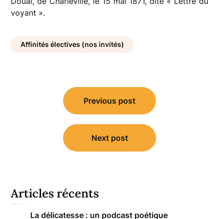
Douai, de Charleville, le 15 mai 1871, dite « Lettre du
voyant ».
Affinités électives (nos invités)
Navigation
Previous post
de
l’article
Next post
Articles récents
La délicatesse : un podcast poétique