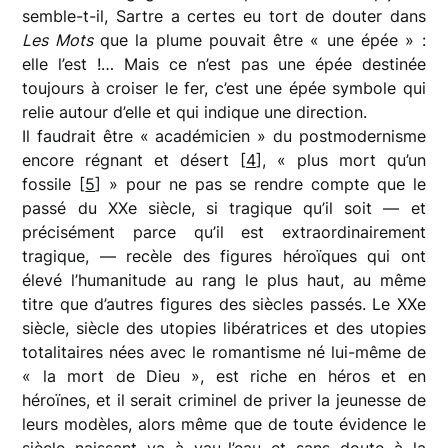
semble-t-il, Sartre a certes eu tort de douter dans
Les Mots
que la plume pouvait être « une épée » :
elle l’est !… Mais ce n’est pas une épée destinée
toujours à croiser le fer, c’est une épée symbole qui
relie autour d’elle et qui indique une direction.
Il faudrait être « académicien » du postmodernisme
encore régnant et désert [
4
], « plus mort qu’un
fossile [
5
] » pour ne pas se rendre compte que le
passé du XXe siècle, si tragique qu’il soit — et
précisément parce qu’il est extraordinairement
tragique, — recèle des figures héroïques qui ont
élevé l’humanitude au rang le plus haut, au même
titre que d’autres figures des siècles passés. Le XXe
siècle, siècle des utopies libératrices et des utopies
totalitaires nées avec le romantisme né lui-même de
« la mort de Dieu », est riche en héros et en
héroïnes, et il serait criminel de priver la jeunesse de
leurs modèles, alors même que de toute évidence le
siècle naissant va à vau-l’eau et sans doute à la