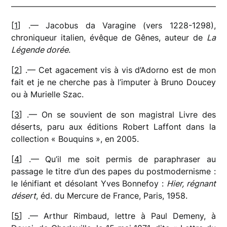
[
1
] .— Jacobus da Varagine (vers 1228-1298),
chroniqueur italien, évêque de Gênes, auteur de
La
Légende dorée
.
[
2
] .— Cet agacement vis à vis d’Adorno est de mon
fait et je ne cherche pas à l’imputer à Bruno Doucey
ou à Murielle Szac.
[
3
] .— On se souvient de son magistral Livre des
déserts, paru aux éditions Robert Laffont dans la
collection « Bouquins », en 2005.
[
4
] .— Qu’il me soit permis de paraphraser au
passage le titre d’un des papes du postmodernisme :
le lénifiant et désolant Yves Bonnefoy :
Hier, régnant
désert
, éd. du Mercure de France, Paris, 1958.
[
5
] .— Arthur Rimbaud, lettre à Paul Demeny, à