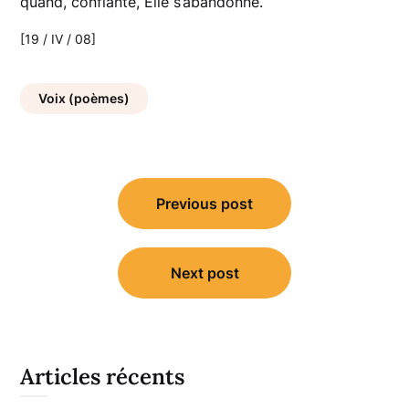
quand, confiante, Elle s’abandonne.
[19 / IV / 08]
Voix (poèmes)
Navigation
Previous post
de
l’article
Next post
Articles récents