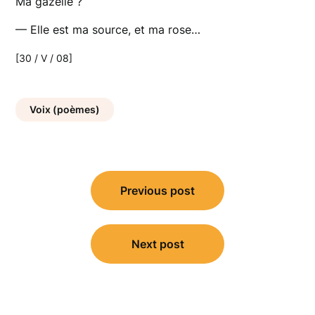
Ma gazelle ?
— Elle est ma source, et ma rose…
[30 / V / 08]
Voix (poèmes)
Navigation
Previous post
de
l’article
Next post