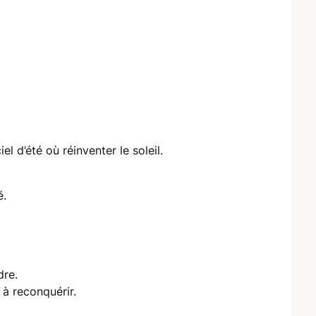
el d’été où réinventer le soleil.
é.
dre.
 à reconquérir.