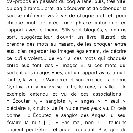
d’à-propos en passant du coq à l’âne, puis, très vite,
du coq à l’âme… bref, de découvrir et de débonder la
source intérieure vis à vis de chaque mot, et, pour
chaque mot de créer une phrase autonome en
rapport avec le thème. S’ils sont bloqués, si rien ne
sort, suggérez-leur d’ouvrir un livre illustré, de
prendre des mots au hasard, de les choquer entre
eux, d’en regarder les images également, de décrire
ce qu’ils voient… de voir si ces mots qui choqués
entre eux font des « images », si ces mots qui
sortent des images vues, ont un rapport avec la nuit,
l’autre, la ville, le Wanderer et son errance, La bonne
Cynthia ou la mauvaise Lilith, le rêve, la ville… Un
exemple entendu et vu de ces associations :
« Écouter », « sanglots », « anges », « seul »,
« éclaire », « nuit ». Je l’ai vu de mes yeux vu. Et cela
donne : « Écoutez le sanglot des Anges, lui seul
éclaire la nuit […]. » Pas mal, non ?… D’aucuns
diraient peut-être : étrange, troublant. Plus que du