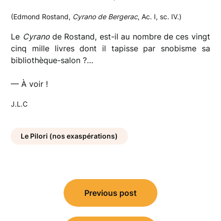
(Edmond Rostand,
Cyrano de Bergerac
, Ac. I, sc. IV.)
Le
Cyrano
de Rostand, est-il au nombre de ces vingt
cinq mille livres dont il tapisse par snobisme sa
bibliothèque-salon ?…
— À voir !
J.L.C
Le Pilori (nos exaspérations)
Navigation
Previous post
de
l’article