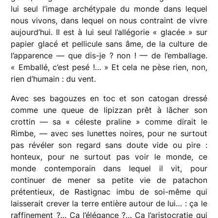
lui seul l’image archétypale du monde dans lequel
nous vivons, dans lequel on nous contraint de vivre
aujourd’hui. Il est à lui seul l’allégorie « glacée » sur
papier glacé et pellicule sans âme, de la culture de
l’apparence — que dis-je ? non ! — de l’emballage.
« Emballé, c’est pesé !… » Et cela ne pèse rien, non,
rien d’humain : du vent.
Avec ses bagouzes en toc et son catogan dressé
comme une queue de lipizzan prêt à lâcher son
crottin — sa « céleste praline » comme dirait le
Rimbe, — avec ses lunettes noires, pour ne surtout
pas révéler son regard sans doute vide ou pire :
honteux, pour ne surtout pas voir le monde, ce
monde contemporain dans lequel il vit, pour
continuer de mener sa petite vie de patachon
prétentieux, de Rastignac imbu de soi-même qui
laisserait crever la terre entière autour de lui… : ça le
raffinement ?… Ça l’élégance ?… Ça l’aristocratie qui