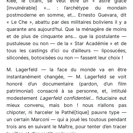
Klee, le citant, se veut être un « astre glacé
[invulnérable] »… : l’archétype du mondain
postmoderne en somme, et… Ernesto Guevara, dit
« Le Che », abattu par des militaires boliviens il y a
quarante ans aujourd’hui. Que la ménagère de moins
et de plus de cinquante ans… que la postulante —
pustuleuse ou non — de la « Star Académie » et de
tous les castings d’ici ou d’ailleurs — liposucées,
siliconées, botoxisées ou non — fassent leur choix !
M. Lagerfeld — la face du monde va en être
instantanément changée, — M. Lagerfeld se voit
honoré d’un documentaire (pardon, d’un film
patrimonial) consacré à sa personne, et, intitulé
modestement
Lagerfeld confidentiel
… fiduciaire eut
mieux convenu, mais bon ! nous n’allons pas
chipoter, ni harceler le Pathé[tique] pauvre type —
un certain Marconi — qui a joué les toutous pendant
trois ans en suivant le Maître, pour tenter d’en tracer