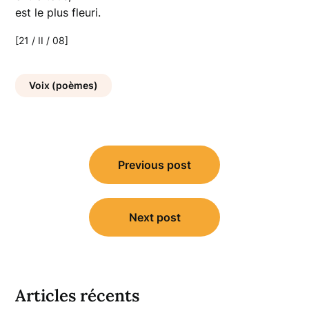
est le plus fleuri.
[21 / II / 08]
Voix (poèmes)
Navigation
Previous post
de
l’article
Next post
Articles récents