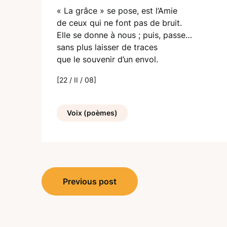
« La grâce » se pose, est l’Amie
de ceux qui ne font pas de bruit.
Elle se donne à nous ; puis, passe…
sans plus laisser de traces
que le souvenir d’un envol.
[22 / II / 08]
Voix (poèmes)
Navigation
Previous post
de
l’article