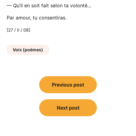
— Qu’il en soit fait selon ta volonté…
Par amour, tu consentiras.
[27 / II / 08]
Voix (poèmes)
Navigation
Previous post
de
l’article
Next post