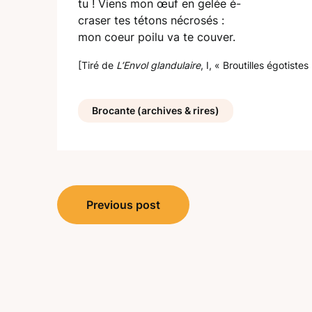
tu ! Viens mon œuf en gelée é-
craser tes tétons nécrosés :
mon coeur poilu va te couver.
[Tiré de
L’Envol glandulaire
, I, « Broutilles égotistes 
Brocante (archives & rires)
Navigation
Previous post
de
l’article