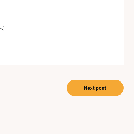
».]
Next post