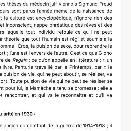
 des thèses du médecin juif viennois Sigmund Freud
cours sont parus l’année même de la naissance de
 la culture est encyclopédique, n’ignore rien des
cet inconscient, nappe phréatique des rêves et des
s laquelle tout individu refoule ce qu’il ne peut
ur théorie que tout l’humain est régi et soumis à la
l’homme : Éros, la pulsion de sexe, pour reprendre le
t ; l’une est l’envers de l’autre. C’est ce que Giono
ure de
Regain
: ce qu’on appelle en littérature : « un
ivre. Panturle travaillé par le Printemps, par « le
pulsion de vie, qui ne peut aboutir, se réaliser, va
ort. Toute pulsion de vie qui ne peut se réaliser se
 pour lui, la Mamèche a tenu sa promesse : elle a
 rencontrer, et qui va le reconnaître et qu’il va
ularité en 1930 :
un ancien combattant de la guerre de 1914-1918 ; il