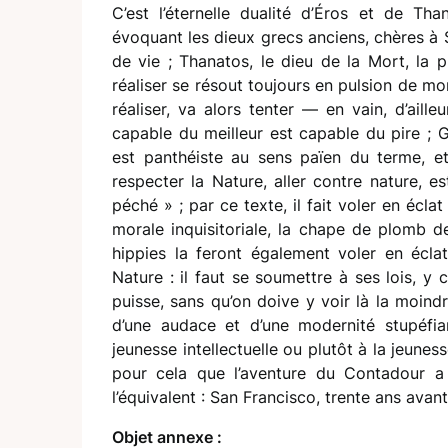
C’est l’éternelle dualité d’Éros et de Tha
évoquant les dieux grecs anciens, chères à S
de vie ; Thanatos, le dieu de la Mort, la 
réaliser se résout toujours en pulsion de mort
réaliser, va alors tenter — en vain, d’aill
capable du meilleur est capable du pire ; G
est panthéiste au sens païen du terme, et
respecter la Nature, aller contre nature, e
péché » ; par ce texte, il fait voler en écla
morale inquisitoriale, la chape de plomb d
hippies la feront également voler en éclat
Nature : il faut se soumettre à ses lois, y
puisse, sans qu’on doive y voir là la moind
d’une audace et d’une modernité stupéfian
jeunesse intellectuelle ou plutôt à la jeunes
pour cela que l’aventure du Contadour a 
l’équivalent : San Francisco, trente ans avant
Objet annexe :