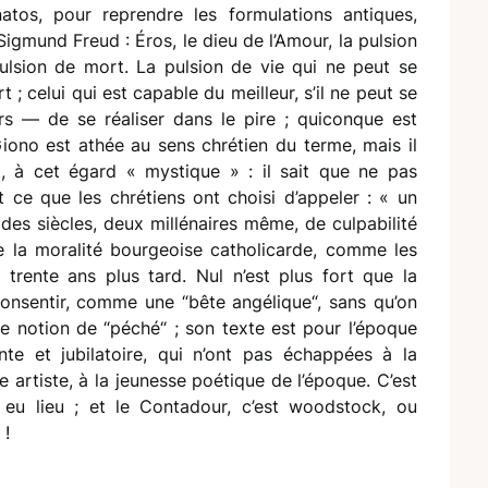
natos, pour reprendre les formulations antiques,
igmund Freud : Éros, le dieu de l’Amour, la pulsion
pulsion de mort. La pulsion de vie qui ne peut se
 ; celui qui est capable du meilleur, s’il ne peut se
eurs — de se réaliser dans le pire ; quiconque est
iono est athée au sens chrétien du terme, mais il
, à cet égard « mystique » : il sait que ne pas
st ce que les chrétiens ont choisi d’appeler : « un
t des siècles, deux millénaires même, de culpabilité
e la moralité bourgeoise catholicarde, comme les
 trente ans plus tard. Nul n’est plus fort que la
 consentir, comme une “bête angélique“, sans qu’on
re notion de “péché“ ; son texte est pour l’époque
te et jubilatoire, qui n’ont pas échappées à la
se artiste, à la jeunesse poétique de l’époque. C’est
eu lieu ; et le Contadour, c’est woodstock, ou
 !