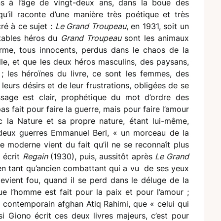
ns à l’âge de vingt-deux ans, dans la boue des
qu’il raconte d’une manière très poétique et très
ré à ce sujet :
Le Grand Troupeau
, en 1931, soit un
itables héros du
Grand Troupeau
sont les animaux
rme, tous innocents, perdus dans le chaos de la
le, et que les deux héros masculins, des paysans,
 les héroïnes du livre, ce sont les femmes, des
eurs désirs et de leur frustrations, obligées de se
ssage est clair, prophétique du mot d’ordre des
as fait pour faire la guerre, mais pour faire l’amour
 la Nature et sa propre nature, étant lui-même,
e-deux guerres Emmanuel Berl, « un morceau de la
e moderne vient du fait qu’il ne se reconnaît plus
 écrit
Regain
(1930), puis, aussitôt après
Le Grand
 en tant qu’ancien combattant qui a vu de ses yeux
vient fou, quand il se perd dans le déluge de la
que l’homme est fait pour la paix et pour l’amour ;
te contemporain afghan Atiq Rahimi, que « celui qui
 si Giono écrit ces deux livres majeurs, c’est pour