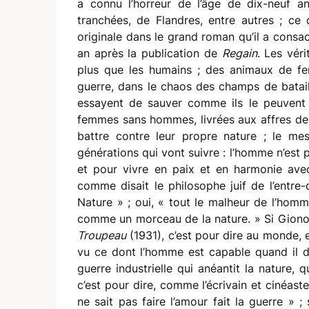
a connu l’horreur de l’âge de dix-neuf a
tranchées, de Flandres, entre autres ; ce 
originale dans le grand roman qu’il a consac
an après la publication de
Regain
. Les vér
plus que les humains ; des animaux de fe
guerre, dans le chaos des champs de batail
essayent de sauver comme ils le peuvent ;
femmes sans hommes, livrées aux affres de l
battre contre leur propre nature ; le me
générations qui vont suivre : l’homme n’est p
et pour vivre en paix et en harmonie avec
comme disait le philosophe juif de l’entr
Nature » ; oui, « tout le malheur de l’homm
comme un morceau de la nature. » Si Giono
Troupeau
(1931), c’est pour dire au monde,
vu ce dont l’homme est capable quand il de
guerre industrielle qui anéantit la nature, 
c’est pour dire, comme l’écrivain et cinéas
ne sait pas faire l’amour fait la guerre » ;