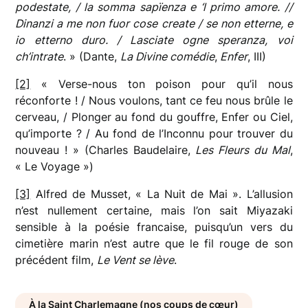
podestate, / la somma sapïenza e ‘l primo amore. //
Dinanzi a me non fuor cose create / se non etterne, e
io etterno duro. / Lasciate ogne speranza, voi
ch’intrate
. » (Dante,
La Divine comédie
,
Enfer
, III)
[2]
« Verse-nous ton poison pour qu’il nous
réconforte ! / Nous voulons, tant ce feu nous brûle le
cerveau, / Plonger au fond du gouffre, Enfer ou Ciel,
qu’importe ? / Au fond de l’Inconnu pour trouver du
nouveau ! » (Charles Baudelaire,
Les Fleurs du Mal
,
« Le Voyage »)
[3]
Alfred de Musset, « La Nuit de Mai ». L’allusion
n’est nullement certaine, mais l’on sait Miyazaki
sensible à la poésie francaise, puisqu’un vers du
cimetière marin n’est autre que le fil rouge de son
précédent film,
Le Vent se lève
.
À la Saint Charlemagne (nos coups de cœur)