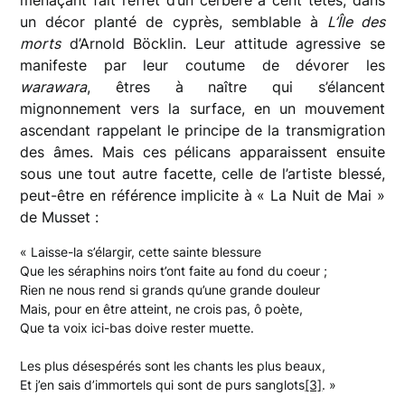
un décor planté de cyprès, semblable à
L’Île des
morts
d’Arnold Böcklin. Leur attitude agressive se
manifeste par leur coutume de dévorer les
warawara
, êtres à naître qui s’élancent
mignonnement vers la surface, en un mouvement
ascendant rappelant le principe de la transmigration
des âmes. Mais ces pélicans apparaissent ensuite
sous une tout autre facette, celle de l’artiste blessé,
peut-être en référence implicite à « La Nuit de Mai »
de Musset :
« Laisse-la s’élargir, cette sainte blessure
Que les séraphins noirs t’ont faite au fond du coeur ;
Rien ne nous rend si grands qu’une grande douleur
Mais, pour en être atteint, ne crois pas, ô poète,
Que ta voix ici-bas doive rester muette.
Les plus désespérés sont les chants les plus beaux,
Et j’en sais d’immortels qui sont de purs sanglots
[3]
. »